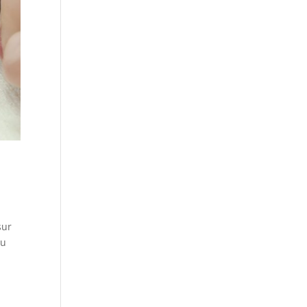
sur
du