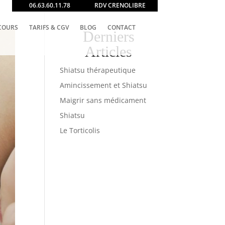
06.63.60.11.78
RDV CRENOLIBRE
COURS
TARIFS & CGV
BLOG
CONTACT
Derniers
Articles
Shiatsu thérapeutique
Amincissement et Shiatsu
Maigrir sans médicament
Shiatsu
Le Torticolis