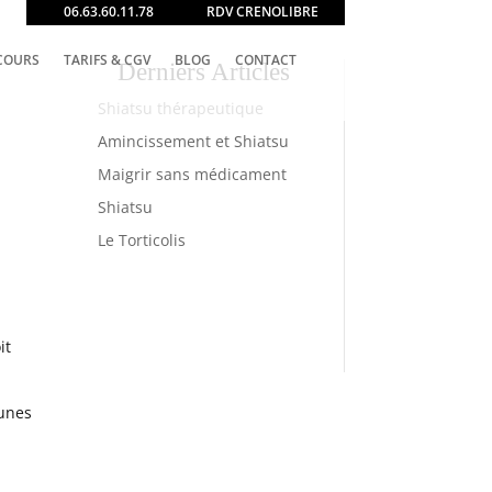
06.63.60.11.78
RDV CRENOLIBRE
COURS
TARIFS & CGV
BLOG
CONTACT
Derniers Articles
Shiatsu thérapeutique
Amincissement et Shiatsu
Maigrir sans médicament
Shiatsu
Le Torticolis
it
eunes