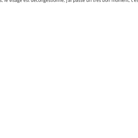
, le visage est décongestionné, j’ai passé un très bon moment, c’es