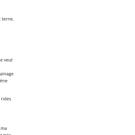
 terne,
se veut
rainage
gène
 rides
, ma