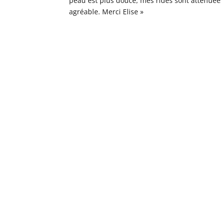
peau est plus douce, mes rides sont atténuées
agréable. Merci Elise »