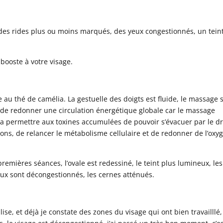
 des rides plus ou moins marqués, des yeux congestionnés, un teint
ooste à votre visage.
e au thé de camélia. La gestuelle des doigts est fluide, le massage 
t de redonner une circulation énergétique globale car le massage
 va permettre aux toxines accumulées de pouvoir s’évacuer par le d
ions, de relancer le métabolisme cellulaire et de redonner de l’oxy
 premières séances, l’ovale est redessiné, le teint plus lumineux, les
eux sont décongestionnés, les cernes atténués.
ise, et déjà je constate des zones du visage qui ont bien travailllé